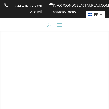

INFO@CONDOSLACTAUREAU.COM

844 – 828 – 7328
Accueil
Contactez-nous
FR
La plage du Lac