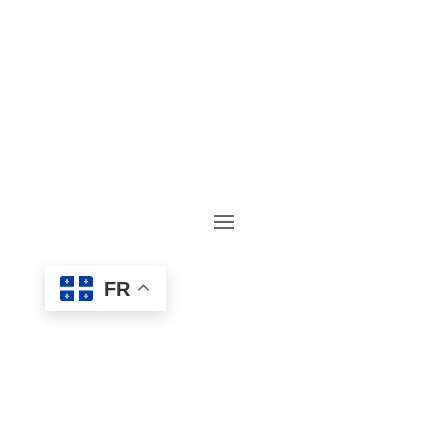

844 – 828 – 7328

INFO@CONDOSLACTAUREAU.COM
FR